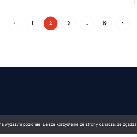
1
2
3
…
19
 najwyższym poziomie. Dalsze korzystanie ze strony oznacza, że zgadzas