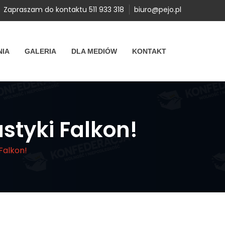
Zapraszam do kontaktu 511 933 318
biuro@pejo.pl
NIA
GALERIA
DLA MEDIÓW
KONTAKT
styki Falkon!
Falkon!