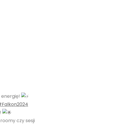
ą energię!
#Falkon2024
r!
oomy czy sesji