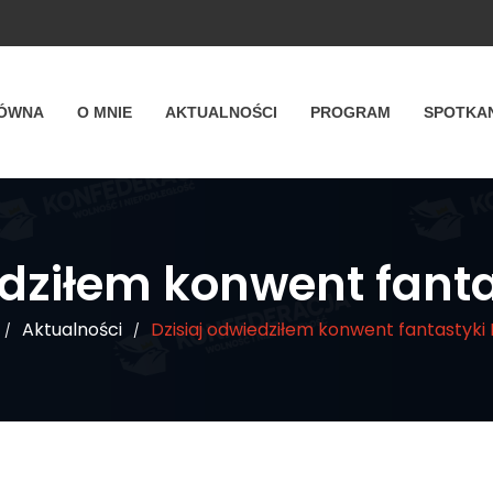
ŁÓWNA
O MNIE
AKTUALNOŚCI
PROGRAM
SPOTKA
edziłem konwent fanta
Aktualności
Dzisiaj odwiedziłem konwent fantastyki 
/
/