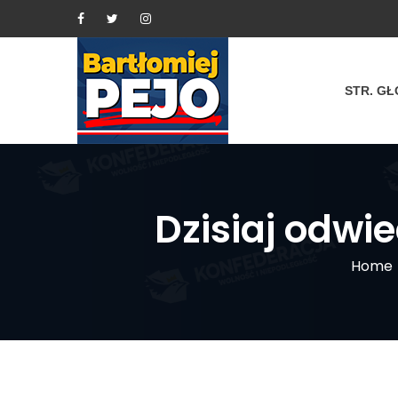
STR. G
Dzisiaj odwi
Home