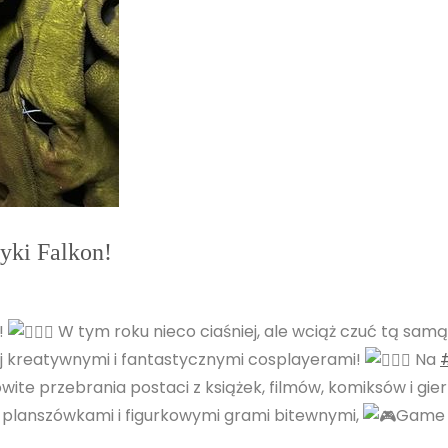
yki Falkon!
!
W tym roku nieco ciaśniej, ale wciąż czuć tą sam
iej kreatywnymi i fantastycznymi cosplayerami!
Na
ite przebrania postaci z książek, filmów, komiksów i gie
z planszówkami i figurkowymi grami bitewnymi,
Game r