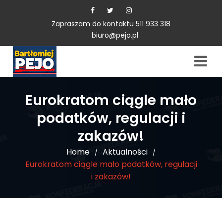
Zapraszam do kontaktu 511 933 318
biuro@pejo.pl
Eurokratom ciągle mało
podatków, regulacji i
zakazów!
Home
Aktualności
/
/
Eurokratom ciągle mało podatków, regulacji
i zakazów!