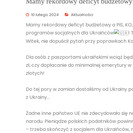
Mamy rekordowy deficyt budżetow
10 lutego 2024
Aktualności
Mamy rekordowy deficyt budżetowy a PiS, KO, 
programów socjalnych dla Ukraińców
!
Witek, nie dopuścił pytań przy poprawkach Ko
Dla osób z paszportami ukraińskimi wciąż będz
zł, czy dopłacanie do minimalnej emerytury w
złotych!
Do tej pory w zamian dostaliśmy od Ukrainy p
z Ukrainy…
Żadne inne państwo UE nie zdecydowało się na
narodu. Pieniądze polskich podatników powinn
– trzeba skończyć z socjalem dla Ukraińców,