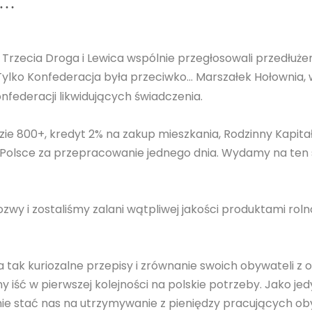
y…
Trzecia Droga i Lewica wspólnie przegłosowali przedłuże
 Tylko Konfederacja była przeciwko… Marszałek Hołownia
nfederacji likwidujących świadczenia.
ie 800+, kredyt 2% na zakup mieszkania, Rodzinny Kapitał
 Polsce za przepracowanie jednego dnia. Wydamy na ten so
ozwy i zostaliśmy zalani wątpliwej jakości produktami ro
 tak kuriozalne przepisy i zrównanie swoich obywateli z
y iść w pierwszej kolejności na polskie potrzeby. Jako j
 nie stać nas na utrzymywanie z pieniędzy pracujących o