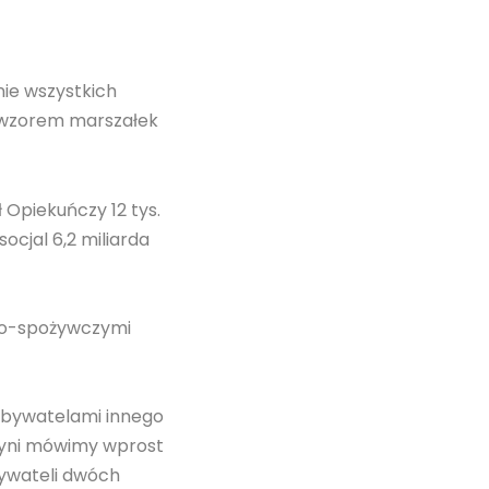
nie wszystkich
, wzorem marszałek
 Opiekuńczy 12 tys.
cjal 6,2 miliarda
lno-spożywczymi
 obywatelami innego
edyni mówimy wprost
bywateli dwóch