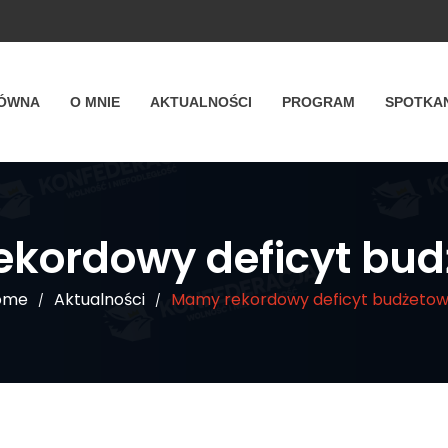
ŁÓWNA
O MNIE
AKTUALNOŚCI
PROGRAM
SPOTKA
kordowy deficyt bu
ome
Aktualności
Mamy rekordowy deficyt budżeto
/
/