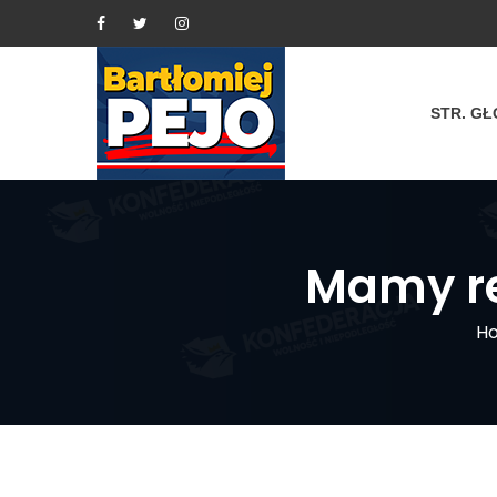
STR. G
Mamy re
H