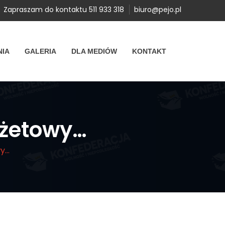
Zapraszam do kontaktu 511 933 318
biuro@pejo.pl
NIA
GALERIA
DLA MEDIÓW
KONTAKT
dżetowy…
wy…