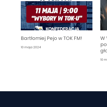
Bartłomiej Pejo w TOK FM!
W 
po
10 maja 2024
gł
10 