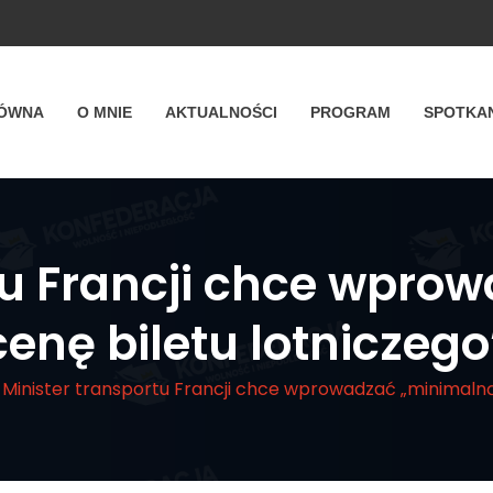
ŁÓWNA
O MNIE
AKTUALNOŚCI
PROGRAM
SPOTKA
tu Francji chce wpr
cenę biletu lotniczego
Minister transportu Francji chce wprowadzać „minimalną