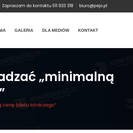
Zapraszam do kontaktu 511 933 318
biuro@pejo.pl
NIA
GALERIA
DLA MEDIÓW
KONTAKT
owadzać „minimalną
”
 cenę biletu lotniczego”