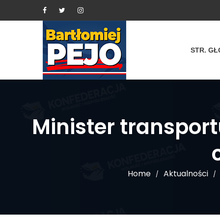
STR. G
Minister transpor
Home
Aktualności
/
/