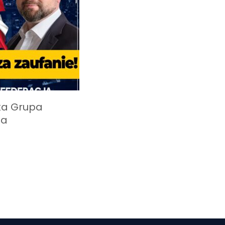
ka Grupa
na