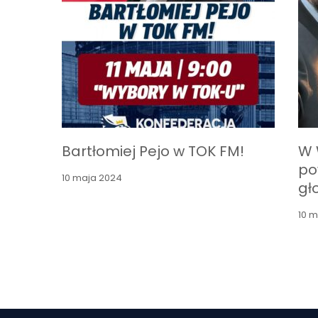
Bartłomiej Pejo w TOK FM!
W 
po
10 maja 2024
gł
10 