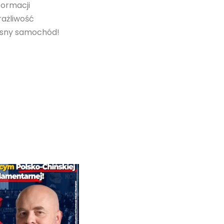
formacji
rażliwość
łasny samochód!