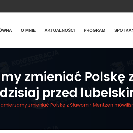
ŁÓWNA
O MNIE
AKTUALNOŚCI
PROGRAM
SPOTKA
amy zmieniać Polskę 
dzisiaj przed lubelsk
zamierzamy zmieniać Polskę z Sławomir Mentzen mówiliśm