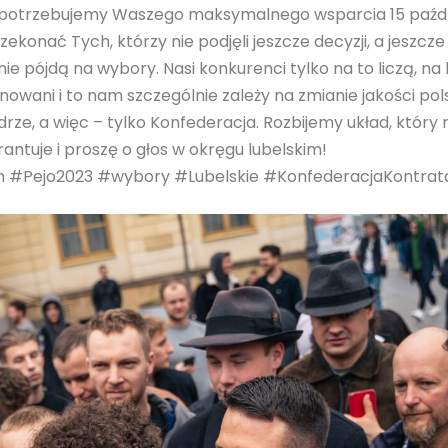
 potrzebujemy Waszego maksymalnego wsparcia 15 paźdz
ekonać Tych, którzy nie podjęli jeszcze decyzji, a jeszcze
ie pójdą na wybory. Nasi konkurenci tylko na to liczą, na
wani i to nam szczególnie zależy na zmianie jakości pols
ze, a więc – tylko Konfederacja. Rozbijemy układ, który r
uje i proszę o głos w okręgu lubelskim!
 #Pejo2023 #wybory #Lubelskie #KonfederacjaKontrat