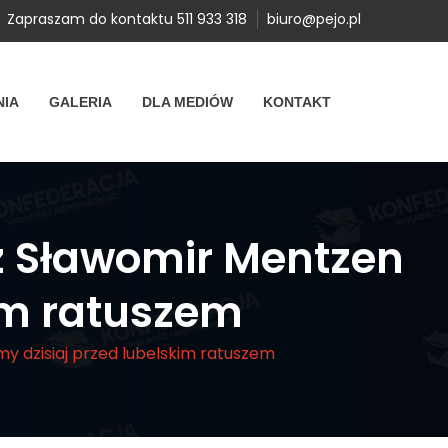
Zapraszam do kontaktu 511 933 318
biuro@pejo.pl
NIA
GALERIA
DLA MEDIÓW
KONTAKT
z Sławomir Mentzen
im ratuszem
y dzisiaj przed lubelskim ratuszem