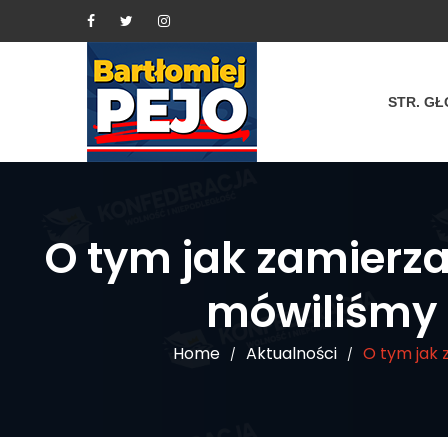
STR. G
O tym jak zamierz
mówiliśmy 
Home
Aktualności
O tym jak 
/
/