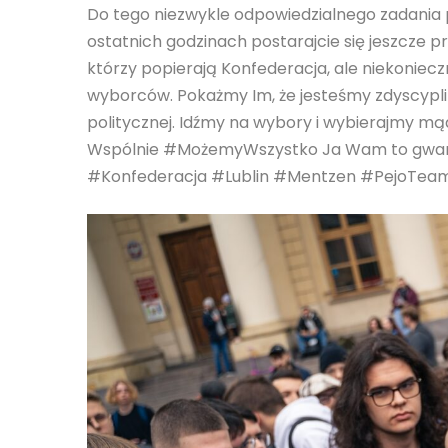
Do tego niezwykle odpowiedzialnego zadania
ostatnich godzinach postarajcie się jeszcze prz
którzy popierają Konfederacja, ale niekonieczn
wyborców. Pokażmy Im, że jesteśmy zdyscyplino
politycznej. Idźmy na wybory i wybierajmy mądr
Wspólnie #MożemyWszystko Ja Wam to gwarant
#Konfederacja #Lublin #Mentzen #PejoTeam