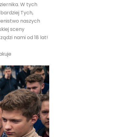
iernika. W tych
 bardziej Tych,
 lenistwo naszych
kiej sceny
ządzi nami od 18 lat!
akuje