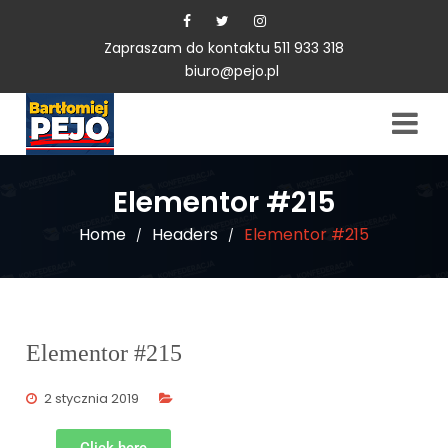
Zapraszam do kontaktu 511 933 318
biuro@pejo.pl
Elementor #215
Home
Headers
Elementor #215
/
/
Elementor #215
2 stycznia 2019
Click here