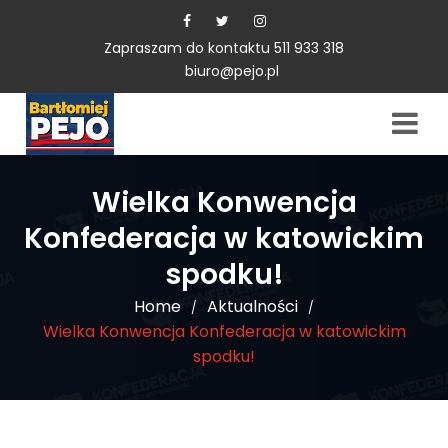
Zapraszam do kontaktu 511 933 318
biuro@pejo.pl
Wielka Konwencja
Konfederacja w katowickim
spodku!
Home
Aktualności
/
/
Wielka Konwencja Konfederacja w katowickim
spodku!